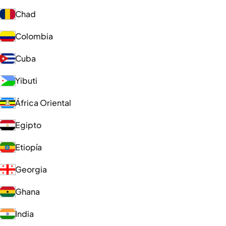
Chad
Colombia
Cuba
Yibuti
África Oriental
Egipto
Etiopía
Georgia
Ghana
India