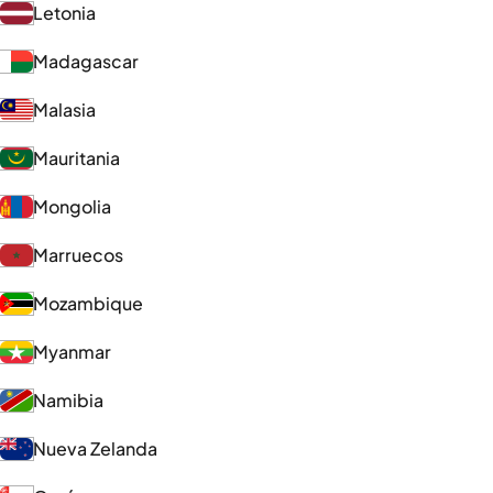
Letonia
Madagascar
Malasia
Mauritania
Mongolia
Marruecos
Mozambique
Myanmar
Namibia
Nueva Zelanda