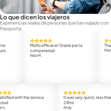
Lo que dicen los viajeros
Experiencias reales de personas que han viajado con
Passporta.
Molto efficace! Grazie per la
Thank you
competenza!
Mark N.
Nilza M.
ed with the service
It was very quick, less than
24hrs
Andy