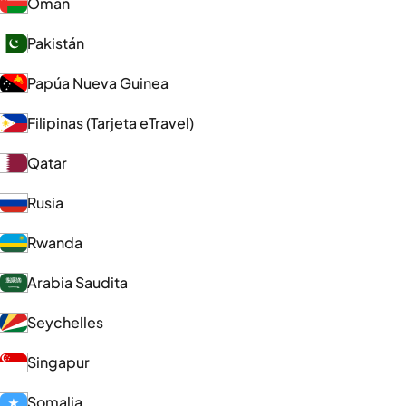
Omán
Pakistán
Papúa Nueva Guinea
Filipinas (Tarjeta eTravel)
Qatar
Rusia
Rwanda
Arabia Saudita
Seychelles
Singapur
Somalia