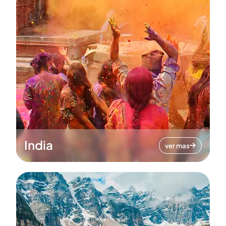
India
ver mas