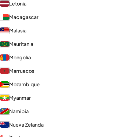
Letonia
Madagascar
Malasia
Mauritania
Mongolia
Marruecos
Mozambique
Myanmar
Namibia
Nueva Zelanda