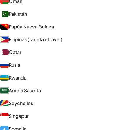
Omán
Pakistán
Papúa Nueva Guinea
Filipinas (Tarjeta eTravel)
Qatar
Rusia
Rwanda
Arabia Saudita
Seychelles
Singapur
Somalia