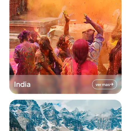
India
ver mas