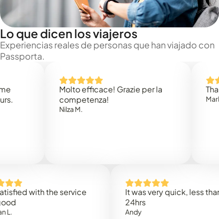
Lo que dicen los viajeros
Experiencias reales de personas que han viajado con
Passporta.
Molto efficace! Grazie per la
Thank you
competenza!
Mark N.
Nilza M.
d with the service
It was very quick, less than
24hrs
Andy