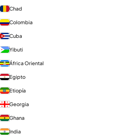
Chad
Colombia
Cuba
Yibuti
África Oriental
Egipto
Etiopía
Georgia
Ghana
India