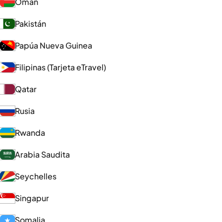
Omán
Pakistán
Papúa Nueva Guinea
Filipinas (Tarjeta eTravel)
Qatar
Rusia
Rwanda
Arabia Saudita
Seychelles
Singapur
Somalia