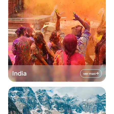
India
ver mas