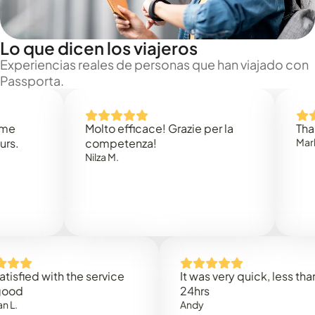
Lo que dicen los viajeros
Experiencias reales de personas que han viajado con
Passporta.
Molto efficace! Grazie per la
Thank you
competenza!
Mark N.
Nilza M.
ed with the service
It was very quick, less than
24hrs
Andy