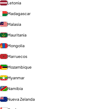
Letonia
Madagascar
Malasia
Mauritania
Mongolia
Marruecos
Mozambique
Myanmar
Namibia
Nueva Zelanda