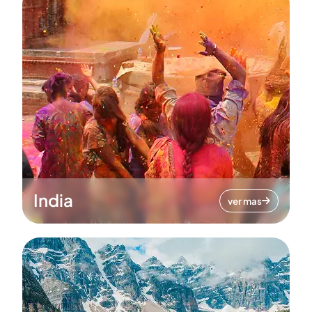
India
ver mas