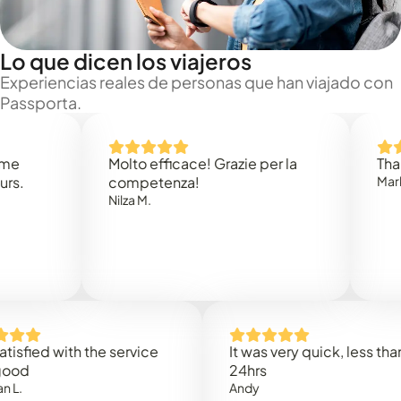
Lo que dicen los viajeros
Experiencias reales de personas que han viajado con
Passporta.
Molto efficace! Grazie per la
Thank you
competenza!
Mark N.
Nilza M.
ed with the service
It was very quick, less than
24hrs
Andy