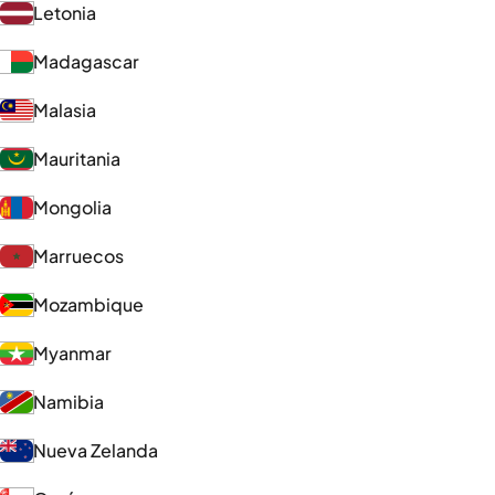
Letonia
Madagascar
Malasia
Mauritania
Mongolia
Marruecos
Mozambique
Myanmar
Namibia
Nueva Zelanda