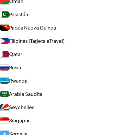
Omán
Pakistán
Papúa Nueva Guinea
Filipinas (Tarjeta eTravel)
Qatar
Rusia
Rwanda
Arabia Saudita
Seychelles
Singapur
Somalia