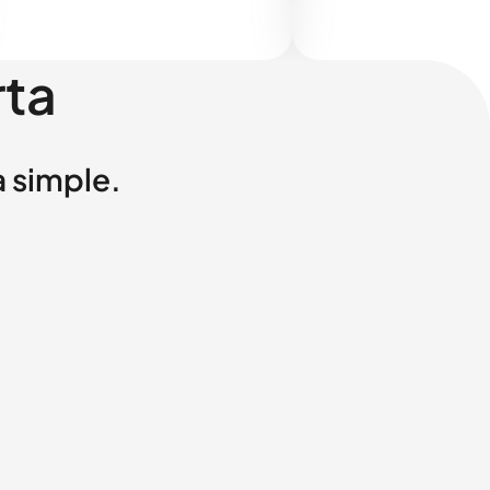
rta
a simple.