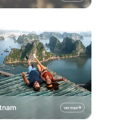
etnam
ver mas