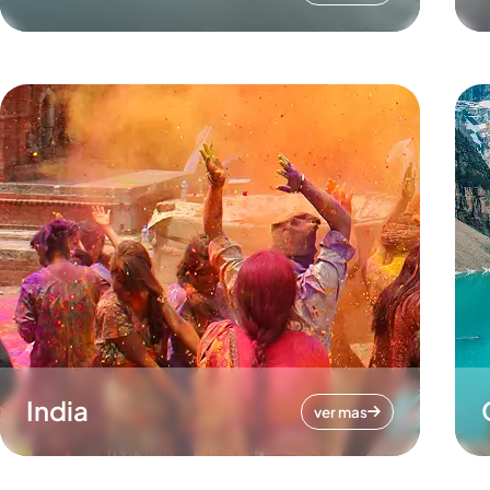
India
ver mas