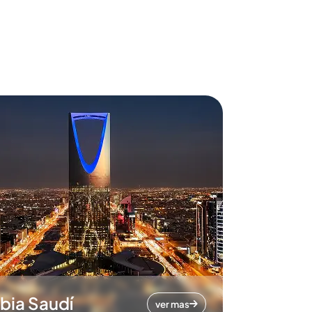
bia Saudí
ver mas