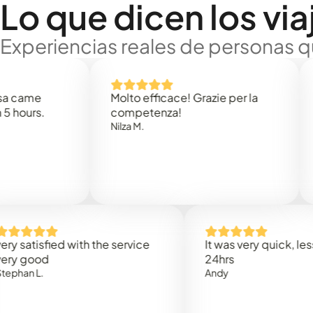
Lo que dicen los via
Experiencias reales de personas q
e
Molto efficace! Grazie per la
Thank
s.
competenza!
Mark N
Nilza M.
isfied with the service
It was very quick, less than
od
24hrs
.
Andy