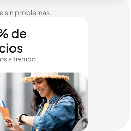
je sin problemas.
% de
cios
os a tiempo