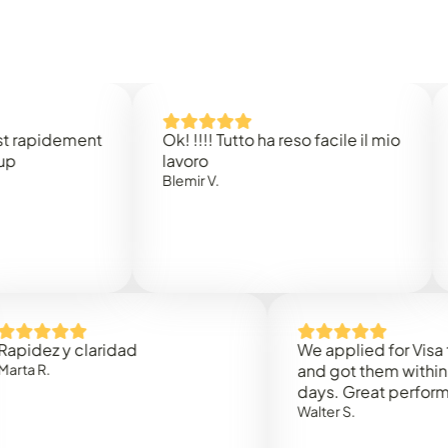
idement
Ok! !!!! Tutto ha reso facile il mio
Easy 
lavoro
Rene 
Blemir V.
 y claridad
We applied for Visa to Om
and got them within 3 work
days. Great performance!
Walter S.