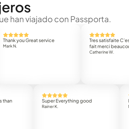
jeros
ue han viajado con Passporta.
 you Great service
Tres satisfaite C’est rap
.
fait merci beaucoup
Catherine W.
Super Everything good
Rapidez
Rainer K.
Marta R.