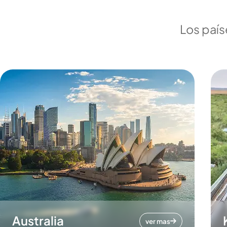
Los país
Australia
ver mas