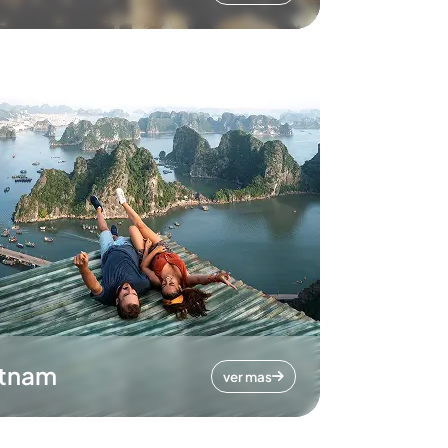
etnam
ver mas