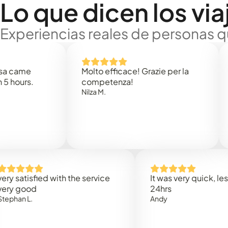
Lo que dicen los via
Experiencias reales de personas q
e
Molto efficace! Grazie per la
Thank
s.
competenza!
Mark N
Nilza M.
isfied with the service
It was very quick, less than
od
24hrs
L.
Andy