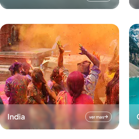
India
ver mas