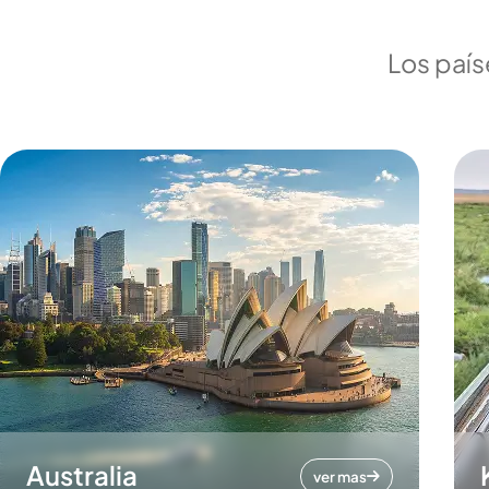
Los país
Australia
ver mas