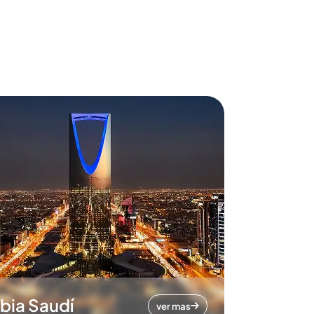
bia Saudí
ver mas