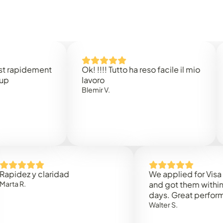
idement
Ok! !!!! Tutto ha reso facile il mio
Easy 
lavoro
Rene 
Blemir V.
 y claridad
We applied for Visa to Om
and got them within 3 work
days. Great performance!
Walter S.