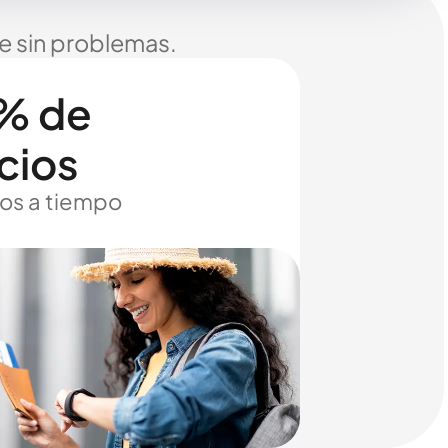
je sin problemas.
% de
cios
os a tiempo