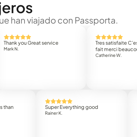
jeros
ue han viajado con Passporta.
 you Great service
Tres satisfaite C’est rap
.
fait merci beaucoup
Catherine W.
Super Everything good
Rapidez
Rainer K.
Marta R.