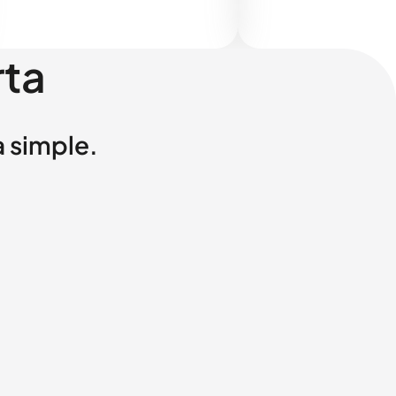
rta
a simple.