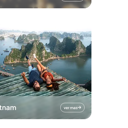
etnam
ver mas