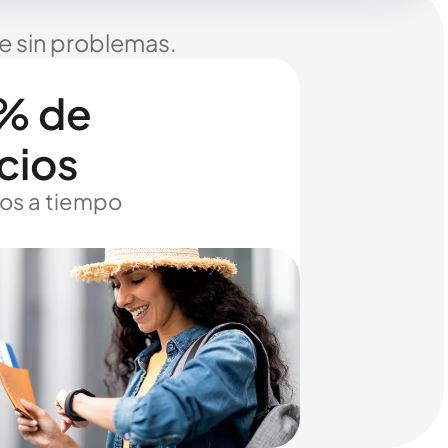
je sin problemas.
% de
cios
os a tiempo