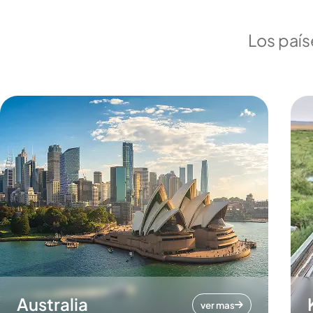
Los país
Australia
ver mas