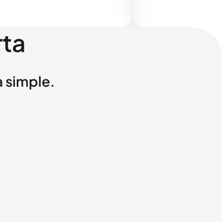
rta
a simple.