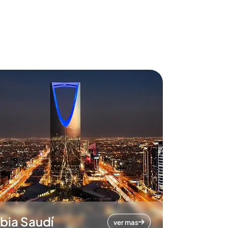
bia Saudí
ver mas