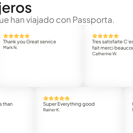
jeros
ue han viajado con Passporta.
you Great service
Tres satisfaite C’est rapi
fait merci beaucoup
Catherine W.
Super Everything good
Rapidez 
Rainer K.
Marta R.