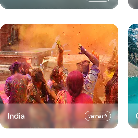
India
ver mas