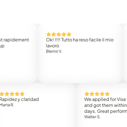
dement
Ok! !!!! Tutto ha reso facile il mio
Easy t
lavoro
Rene B
Blemir V.
y claridad
We applied for Visa to Oma
and got them within 3 work
days. Great performance!
Walter S.