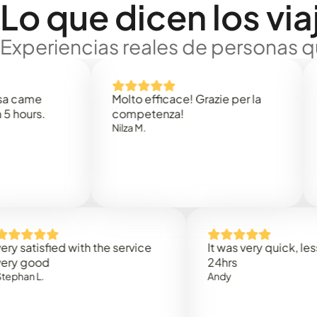
Lo que dicen los via
Experiencias reales de personas q
Molto efficace! Grazie per la
Thank 
.
competenza!
Mark N.
Nilza M.
sfied with the service
It was very quick, less than
od
24hrs
.
Andy