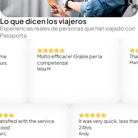
Lo que dicen los viajeros
Experiencias reales de personas que han viajado con
Passporta.
Molto efficace! Grazie per la
Thank you
competenza!
Mark N.
Nilza M.
ed with the service
It was very quick, less than
24hrs
Andy