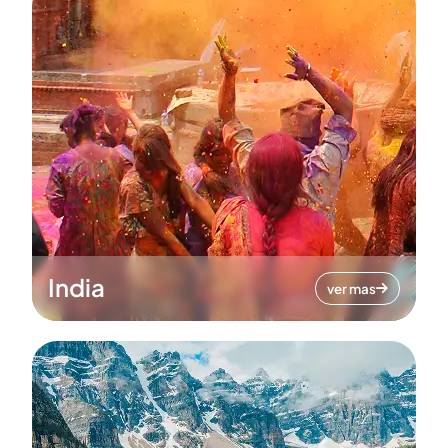
India
ver mas