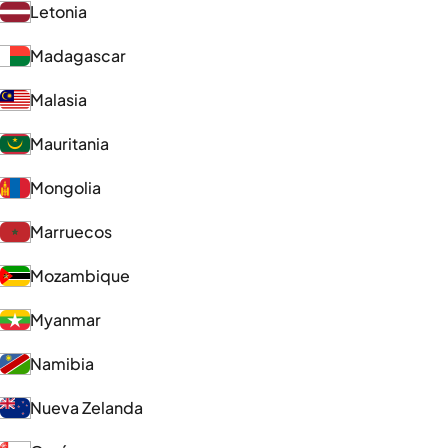
Letonia
Madagascar
Malasia
Mauritania
Mongolia
Marruecos
Mozambique
Myanmar
Namibia
Nueva Zelanda