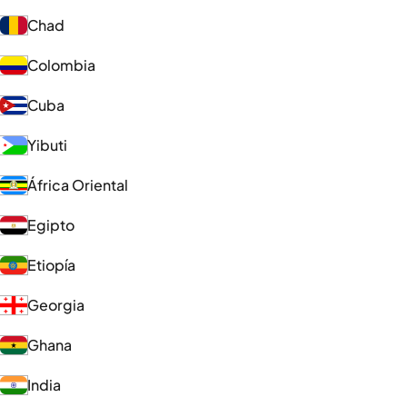
Chad
Colombia
Cuba
Yibuti
África Oriental
Egipto
Etiopía
Georgia
Ghana
India