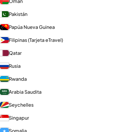
Omán
Pakistán
Papúa Nueva Guinea
Filipinas (Tarjeta eTravel)
Qatar
Rusia
Rwanda
Arabia Saudita
Seychelles
Singapur
Somalia