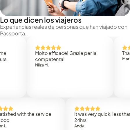
Lo que dicen los viajeros
Experiencias reales de personas que han viajado con
Passporta.
Molto efficace! Grazie per la
Thank you
competenza!
Mark N.
Nilza M.
ed with the service
It was very quick, less than
24hrs
Andy