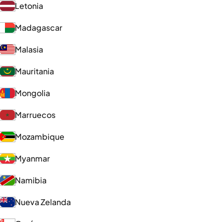
Letonia
Madagascar
Malasia
Mauritania
Mongolia
Marruecos
Mozambique
Myanmar
Namibia
Nueva Zelanda