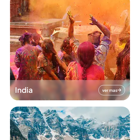
India
ver mas