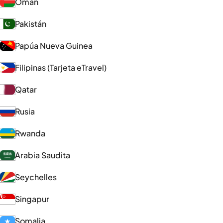
Omán
Pakistán
Papúa Nueva Guinea
Filipinas (Tarjeta eTravel)
Qatar
Rusia
Rwanda
Arabia Saudita
Seychelles
Singapur
Somalia