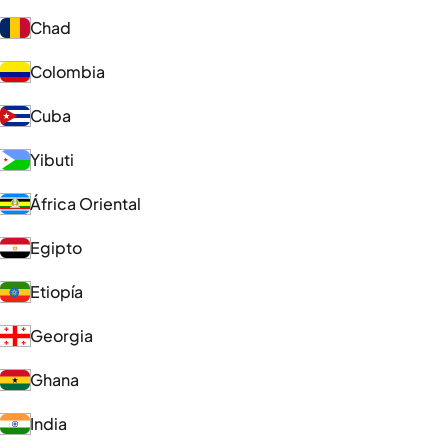
Chad
Colombia
Cuba
Yibuti
África Oriental
Egipto
Etiopía
Georgia
Ghana
India