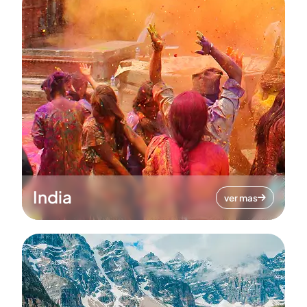
India
ver mas