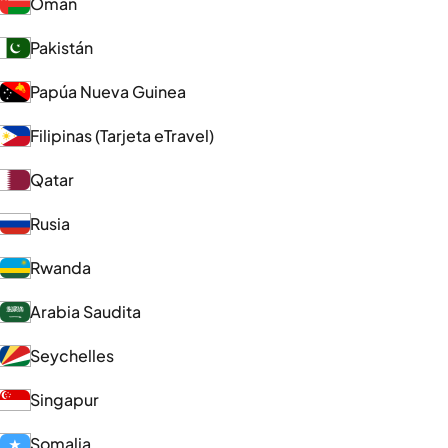
Omán
Pakistán
Papúa Nueva Guinea
Filipinas (Tarjeta eTravel)
Qatar
Rusia
Rwanda
Arabia Saudita
Seychelles
Singapur
Somalia