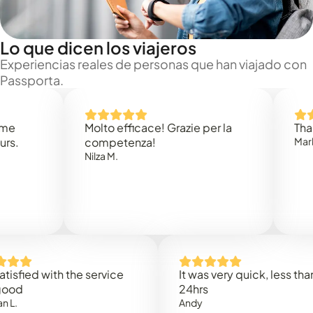
Lo que dicen los viajeros
Experiencias reales de personas que han viajado con
Passporta.
Molto efficace! Grazie per la
Thank you
competenza!
Mark N.
Nilza M.
ed with the service
It was very quick, less than
24hrs
Andy