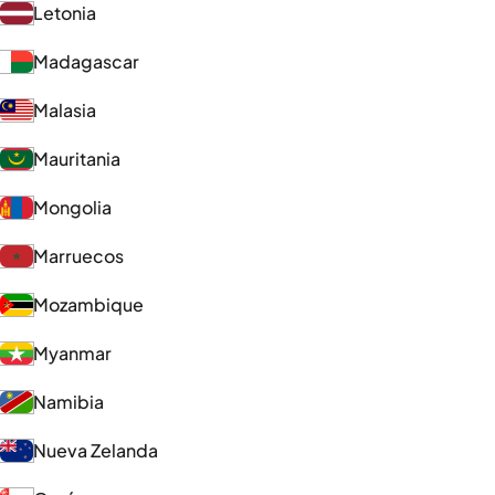
Letonia
Madagascar
Malasia
Mauritania
Mongolia
Marruecos
Mozambique
Myanmar
Namibia
Nueva Zelanda