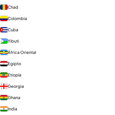
Chad
Colombia
Cuba
Yibuti
África Oriental
Egipto
Etiopía
Georgia
Ghana
India