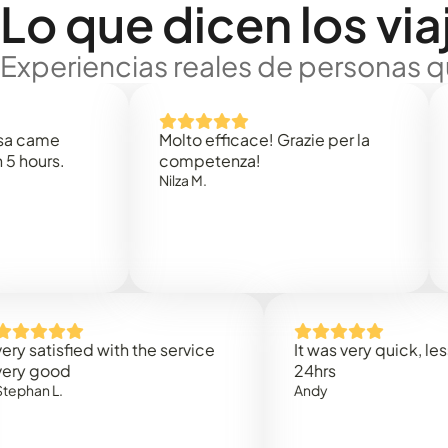
Lo que dicen los via
Experiencias reales de personas q
me
Molto efficace! Grazie per la
Thank
s.
competenza!
Mark 
Nilza M.
tisfied with the service
It was very quick, less than
ood
24hrs
L.
Andy