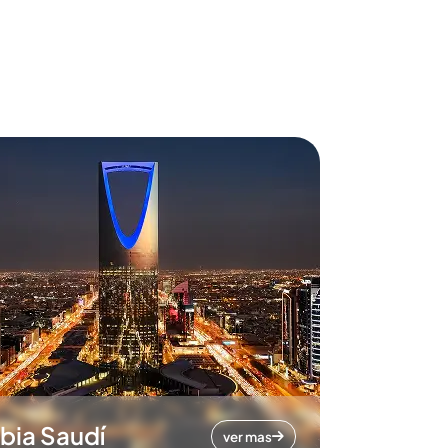
bia Saudí
ver mas