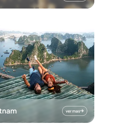
etnam
ver mas