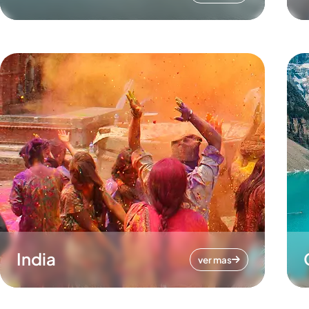
India
ver mas