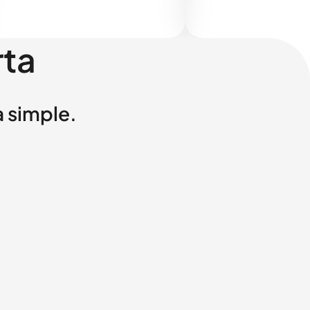
rta
a simple.