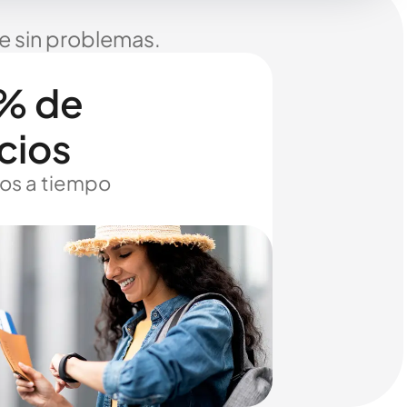
je sin problemas.
% de
cios
os a tiempo