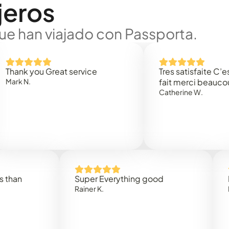
jeros
ue han viajado con Passporta.
 you Great service
Tres satisfaite C’est rap
N.
fait merci beaucoup
Catherine W.
Super Everything good
Rapide
Rainer K.
Marta R