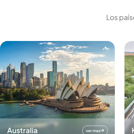
Los país
Australia
ver mas