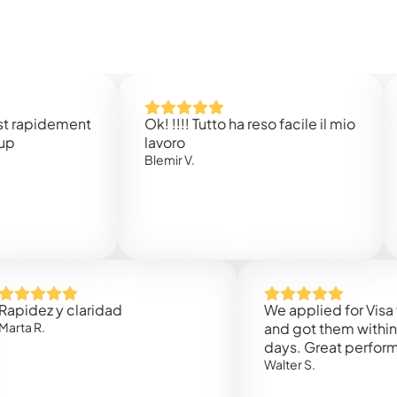
idement
Ok! !!!! Tutto ha reso facile il mio
Easy
lavoro
Rene
Blemir V.
z y claridad
We applied for Visa to Om
.
and got them within 3 wor
days. Great performance!
Walter S.