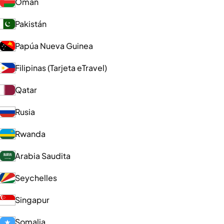
Omán
Pakistán
Papúa Nueva Guinea
Filipinas (Tarjeta eTravel)
Qatar
Rusia
Rwanda
Arabia Saudita
Seychelles
Singapur
Somalia