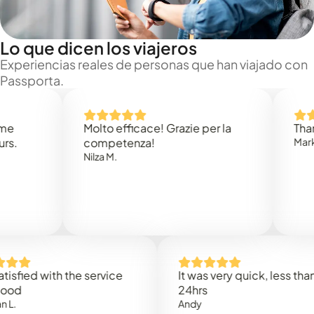
Lo que dicen los viajeros
Experiencias reales de personas que han viajado con
Passporta.
Molto efficace! Grazie per la
Thank you
competenza!
Mark N.
Nilza M.
d with the service
It was very quick, less than
24hrs
Andy