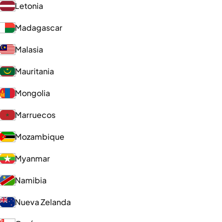
Letonia
Madagascar
Malasia
Mauritania
Mongolia
Marruecos
Mozambique
Myanmar
Namibia
Nueva Zelanda