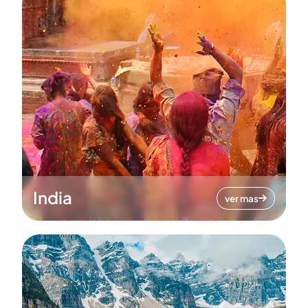
India
ver mas