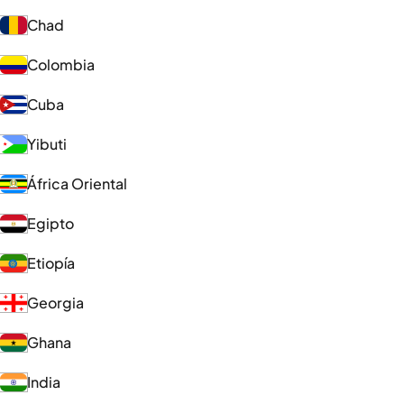
Chad
Colombia
Cuba
Yibuti
África Oriental
Egipto
Etiopía
Georgia
Ghana
India