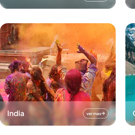
India
ver mas