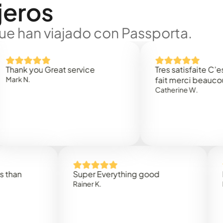
jeros
ue han viajado con Passporta.
you Great service
Tres satisfaite C’est rapi
.
fait merci beaucoup
Catherine W.
Super Everything good
Rapidez
Rainer K.
Marta R.