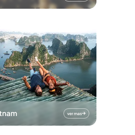
etnam
ver mas