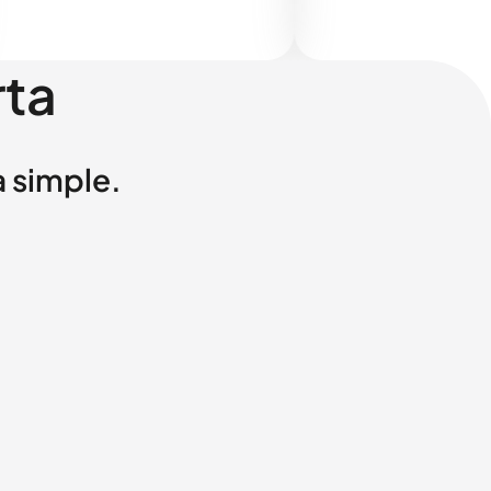
rta
a simple.