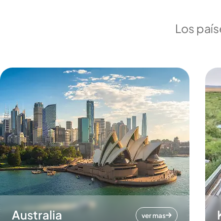
Los país
Australia
ver mas