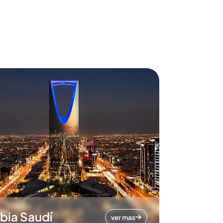
bia Saudí
ver mas