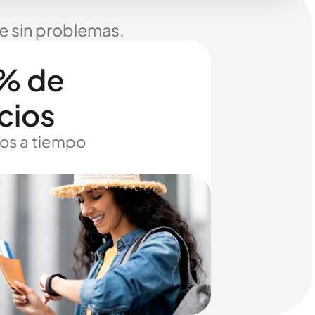
je sin problemas.
% de
cios
os a tiempo