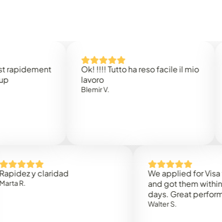
dement
Ok! !!!! Tutto ha reso facile il mio
Easy 
lavoro
Rene B
Blemir V.
 y claridad
We applied for Visa to Oma
and got them within 3 work
days. Great performance!
Walter S.