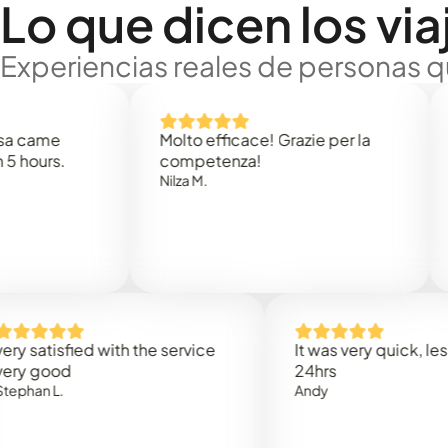
Lo que dicen los via
Experiencias reales de personas q
e
Molto efficace! Grazie per la
Thank 
.
competenza!
Mark N
Nilza M.
sfied with the service
It was very quick, less than
od
24hrs
.
Andy