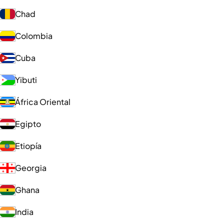
Chad
Colombia
Cuba
Yibuti
África Oriental
Egipto
Etiopía
Georgia
Ghana
India