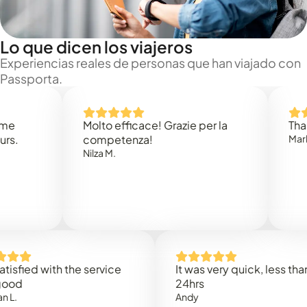
Lo que dicen los viajeros
Experiencias reales de personas que han viajado con
Passporta.
Molto efficace! Grazie per la
Thank you
competenza!
Mark N.
Nilza M.
d with the service
It was very quick, less than
24hrs
Andy