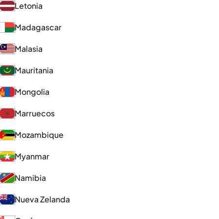
Letonia
Madagascar
Malasia
Mauritania
Mongolia
Marruecos
Mozambique
Myanmar
Namibia
Nueva Zelanda