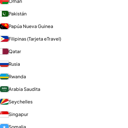
Omán
Pakistán
Papúa Nueva Guinea
Filipinas (Tarjeta eTravel)
Qatar
Rusia
Rwanda
Arabia Saudita
Seychelles
Singapur
Somalia