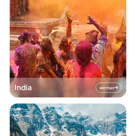
India
ver mas