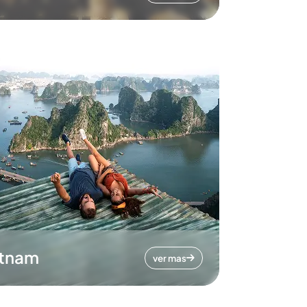
etnam
ver mas