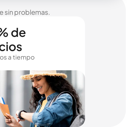
je sin problemas.
% de
cios
os a tiempo