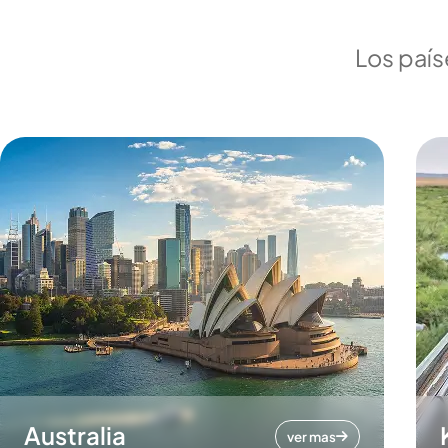
Los país
Australia
ver mas