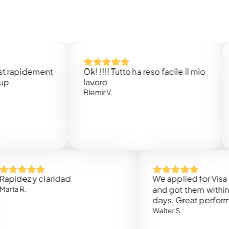
idement
Ok! !!!! Tutto ha reso facile il mio
Easy 
lavoro
Rene 
Blemir V.
 y claridad
We applied for Visa to Om
and got them within 3 work
days. Great performance!
Walter S.