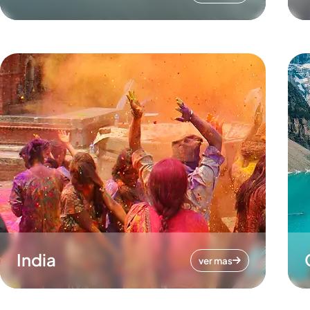
India
ver mas