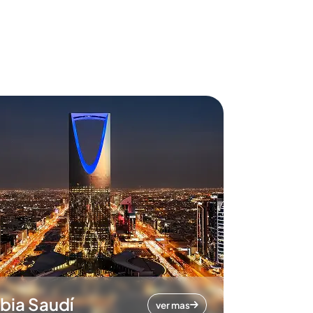
bia Saudí
ver mas