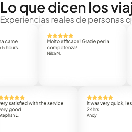
Lo que dicen los via
Experiencias reales de personas q
e
Molto efficace! Grazie per la
Thank
s.
competenza!
Mark N
Nilza M.
isfied with the service
It was very quick, less than
od
24hrs
.
Andy