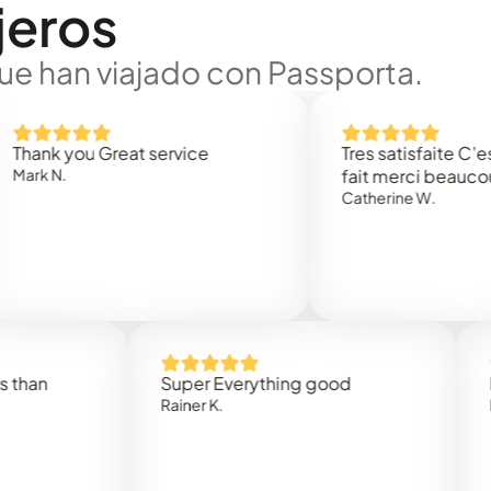
jeros
ue han viajado con Passporta.
 you Great service
Tres satisfaite C’est rap
.
fait merci beaucoup
Catherine W.
Super Everything good
Rapidez
Rainer K.
Marta R.