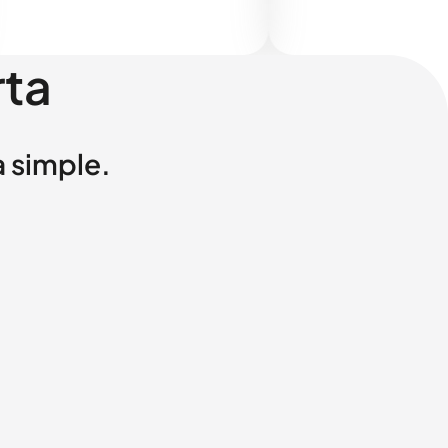
rta
a simple.