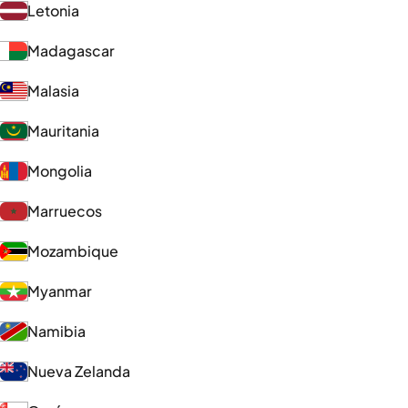
Letonia
Madagascar
Malasia
Mauritania
Mongolia
Marruecos
Mozambique
Myanmar
Namibia
Nueva Zelanda