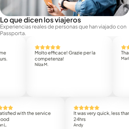
Lo que dicen los viajeros
Experiencias reales de personas que han viajado con
Passporta.
Molto efficace! Grazie per la
Thank you
competenza!
Mark N.
Nilza M.
d with the service
It was very quick, less than
24hrs
Andy