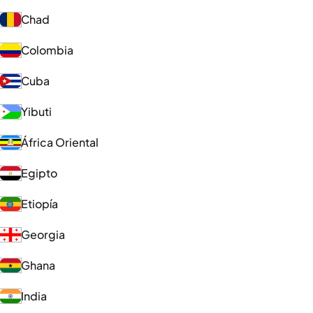
Chad
Colombia
Cuba
Yibuti
África Oriental
Egipto
Etiopía
Georgia
Ghana
India