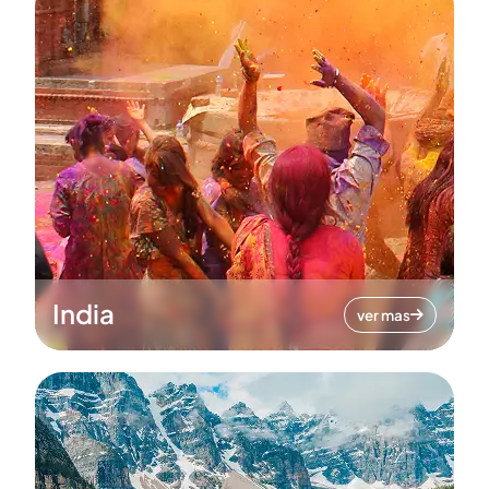
India
ver mas