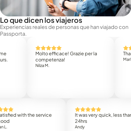
Lo que dicen los viajeros
Experiencias reales de personas que han viajado con
Passporta.
Molto efficace! Grazie per la
Thank you
competenza!
Mark N.
Nilza M.
ed with the service
It was very quick, less than
24hrs
Andy