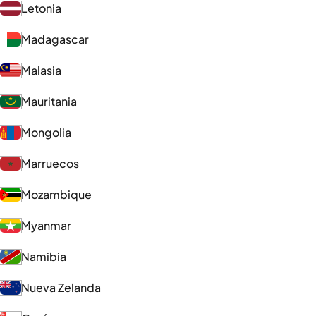
Letonia
Madagascar
Malasia
Mauritania
Mongolia
Marruecos
Mozambique
Myanmar
Namibia
Nueva Zelanda