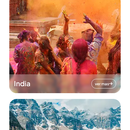
India
ver mas