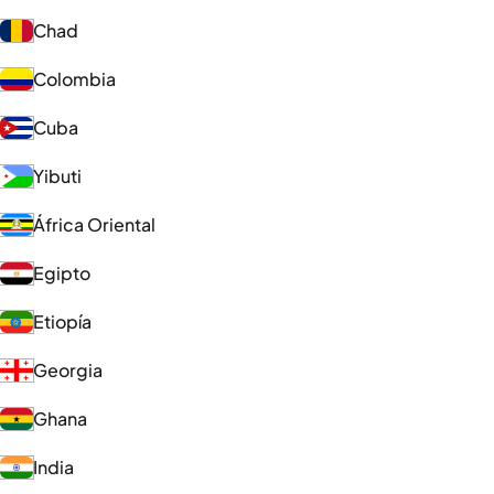
Chad
Colombia
Cuba
Yibuti
África Oriental
Egipto
Etiopía
Georgia
Ghana
India