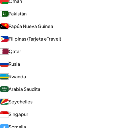
Omán
Pakistán
Papúa Nueva Guinea
Filipinas (Tarjeta eTravel)
Qatar
Rusia
Rwanda
Arabia Saudita
Seychelles
Singapur
Somalia