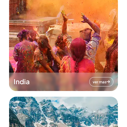
India
ver mas