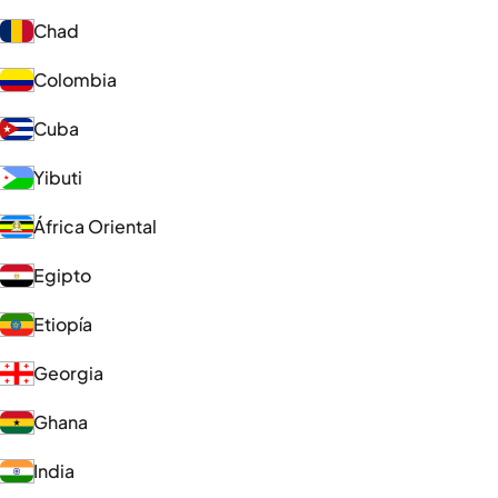
Chad
Colombia
Cuba
Yibuti
África Oriental
Egipto
Etiopía
Georgia
Ghana
India