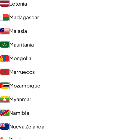
Letonia
Madagascar
Malasia
Mauritania
Mongolia
Marruecos
Mozambique
Myanmar
Namibia
Nueva Zelanda