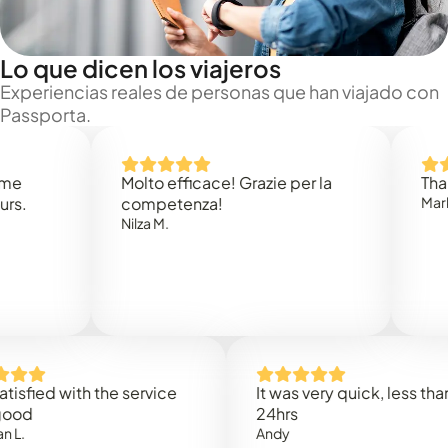
Lo que dicen los viajeros
Experiencias reales de personas que han viajado con
Passporta.
Molto efficace! Grazie per la
Thank you
competenza!
Mark N.
Nilza M.
ed with the service
It was very quick, less than
24hrs
Andy