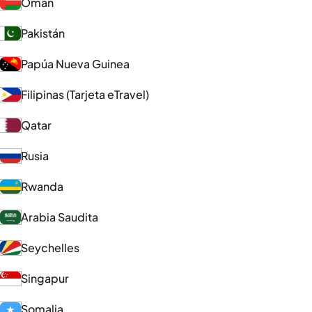
Omán
Pakistán
Papúa Nueva Guinea
Filipinas (Tarjeta eTravel)
Qatar
Rusia
Rwanda
Arabia Saudita
Seychelles
Singapur
Somalia