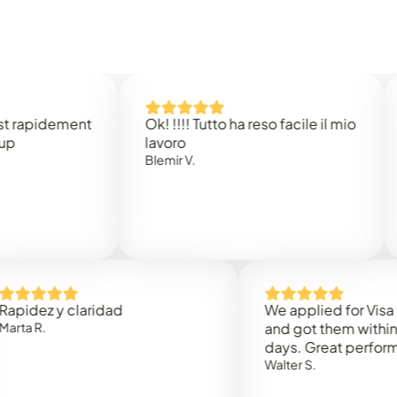
idement
Ok! !!!! Tutto ha reso facile il mio
Easy 
lavoro
Rene 
Blemir V.
 y claridad
We applied for Visa to Om
and got them within 3 work
days. Great performance!
Walter S.