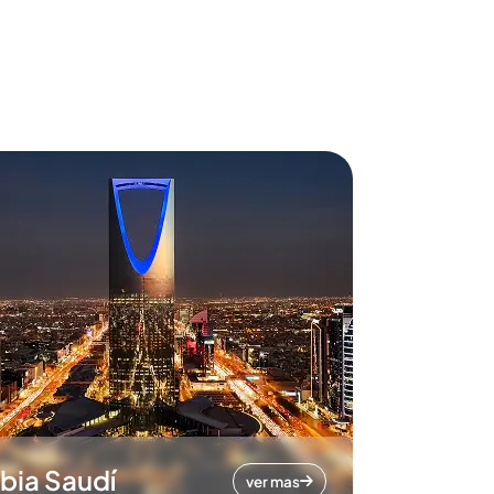
bia Saudí
ver mas