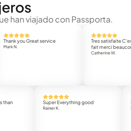
jeros
ue han viajado con Passporta.
 you Great service
Tres satisfaite C’est rap
.
fait merci beaucoup
Catherine W.
Super Everything good
Rapidez
Rainer K.
Marta R.