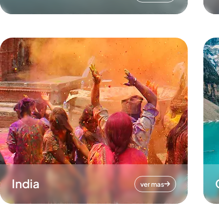
India
ver mas