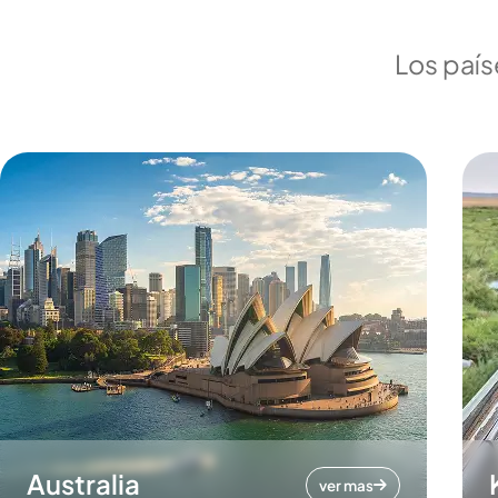
Los país
Australia
ver mas