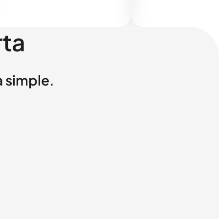
rta
a simple.