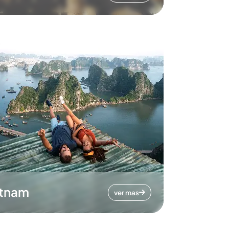
etnam
ver mas