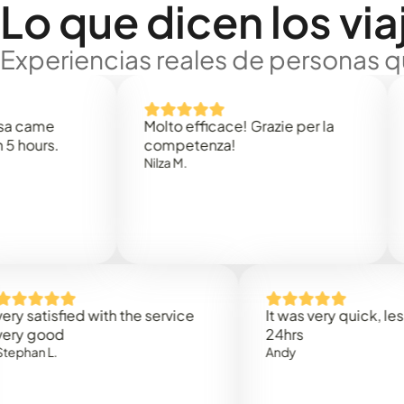
Lo que dicen los via
Experiencias reales de personas q
e
Molto efficace! Grazie per la
Thank
s.
competenza!
Mark N
Nilza M.
isfied with the service
It was very quick, less than
od
24hrs
.
Andy