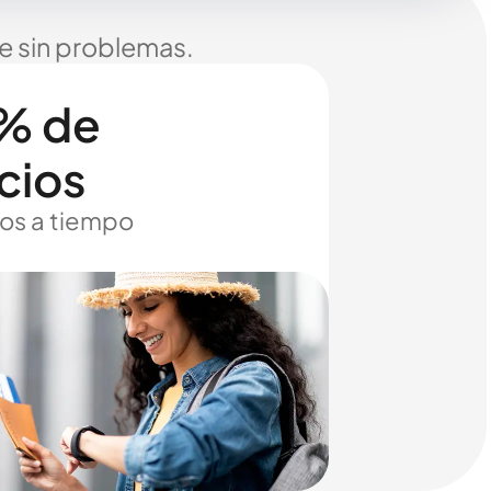
je sin problemas.
% de
cios
os a tiempo