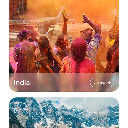
India
ver mas