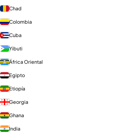
Chad
Colombia
Cuba
Yibuti
África Oriental
Egipto
Etiopía
Georgia
Ghana
India