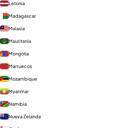
Letonia
Madagascar
Malasia
Mauritania
Mongolia
Marruecos
Mozambique
Myanmar
Namibia
Nueva Zelanda