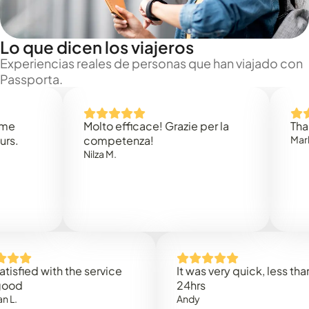
Lo que dicen los viajeros
Experiencias reales de personas que han viajado con
Passporta.
Molto efficace! Grazie per la
Thank you
competenza!
Mark N.
Nilza M.
ed with the service
It was very quick, less than
24hrs
Andy