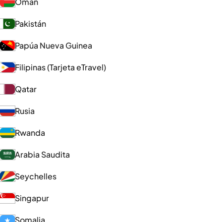
Omán
Pakistán
Papúa Nueva Guinea
Filipinas (Tarjeta eTravel)
Qatar
Rusia
Rwanda
Arabia Saudita
Seychelles
Singapur
Somalia