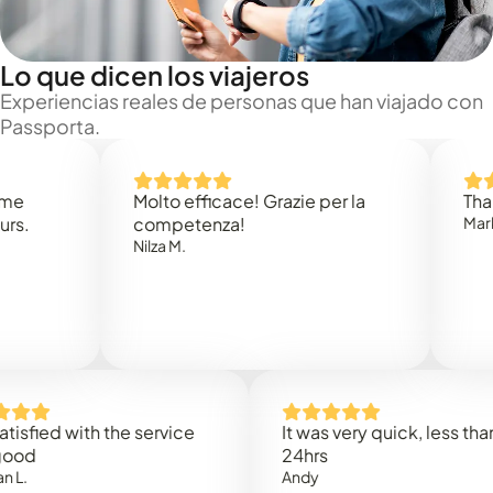
Lo que dicen los viajeros
Experiencias reales de personas que han viajado con
Passporta.
Molto efficace! Grazie per la
Thank you
competenza!
Mark N.
Nilza M.
d with the service
It was very quick, less than
24hrs
Andy