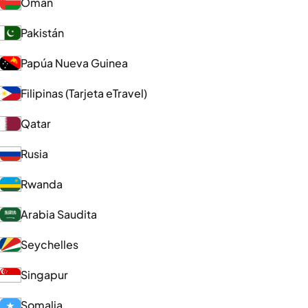
Omán
Pakistán
Papúa Nueva Guinea
Filipinas (Tarjeta eTravel)
Qatar
Rusia
Rwanda
Arabia Saudita
Seychelles
Singapur
Somalia