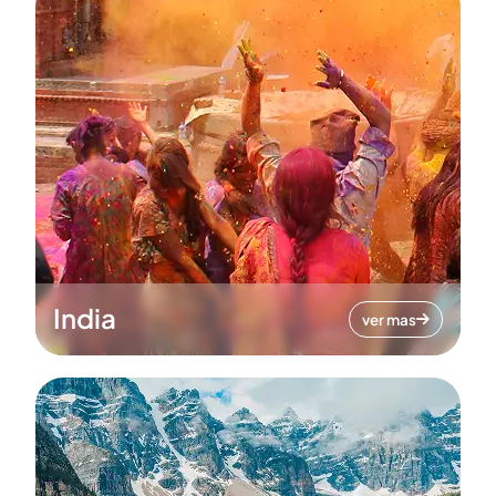
India
ver mas