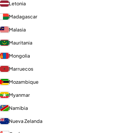
Letonia
Madagascar
Malasia
Mauritania
Mongolia
Marruecos
Mozambique
Myanmar
Namibia
Nueva Zelanda