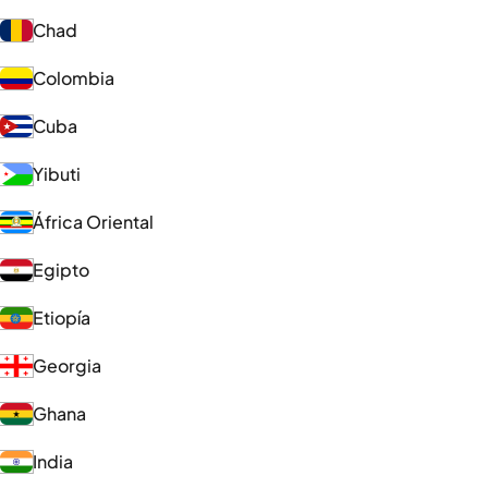
Chad
Colombia
Cuba
Yibuti
África Oriental
Egipto
Etiopía
Georgia
Ghana
India