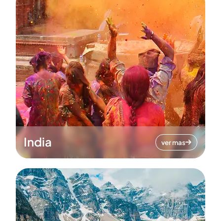
India
ver mas