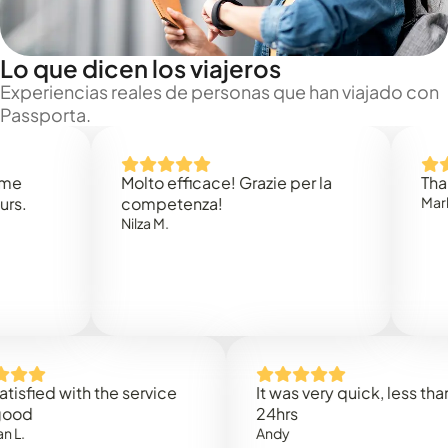
Lo que dicen los viajeros
Experiencias reales de personas que han viajado con
Passporta.
Molto efficace! Grazie per la
Thank you
competenza!
Mark N.
Nilza M.
ed with the service
It was very quick, less than
24hrs
Andy