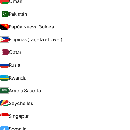
Omán
Pakistán
Papúa Nueva Guinea
Filipinas (Tarjeta eTravel)
Qatar
Rusia
Rwanda
Arabia Saudita
Seychelles
Singapur
Somalia