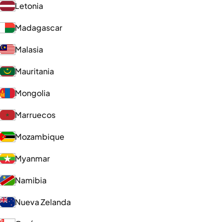
Letonia
Madagascar
Malasia
Mauritania
Mongolia
Marruecos
Mozambique
Myanmar
Namibia
Nueva Zelanda