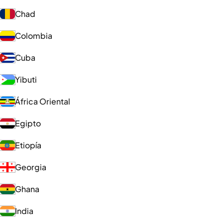
Chad
Colombia
Cuba
Yibuti
África Oriental
Egipto
Etiopía
Georgia
Ghana
India