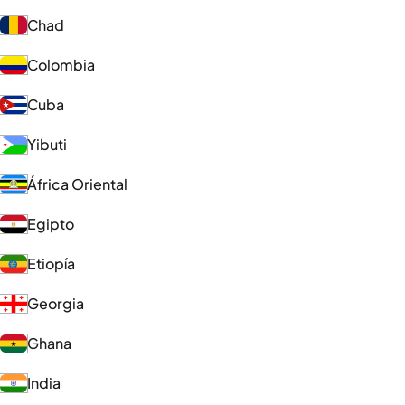
Chad
Colombia
Cuba
Yibuti
África Oriental
Egipto
Etiopía
Georgia
Ghana
India