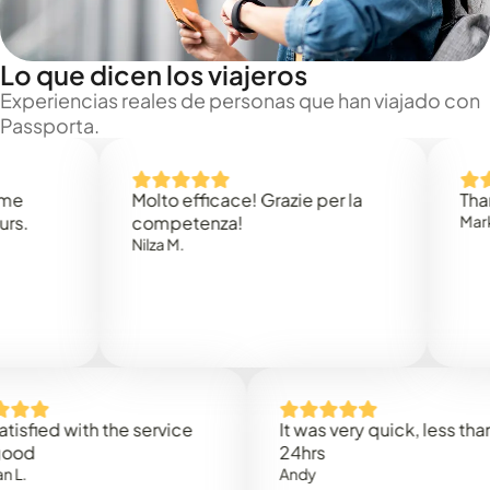
Lo que dicen los viajeros
Experiencias reales de personas que han viajado con
Passporta.
Molto efficace! Grazie per la
Thank you
competenza!
Mark N.
Nilza M.
ed with the service
It was very quick, less than
24hrs
Andy