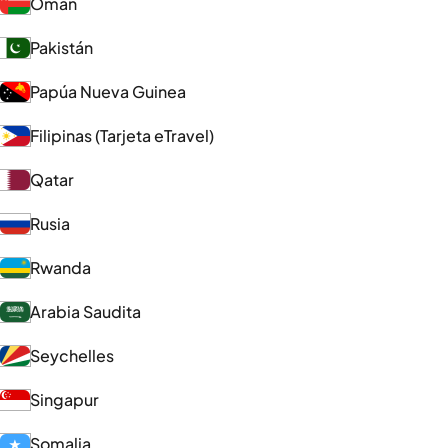
Omán
Pakistán
Papúa Nueva Guinea
Filipinas (Tarjeta eTravel)
Qatar
Rusia
Rwanda
Arabia Saudita
Seychelles
Singapur
Somalia