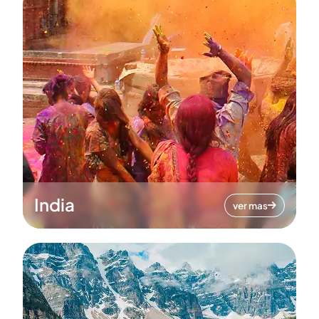
India
ver mas