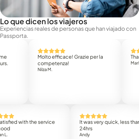
Lo que dicen los viajeros
Experiencias reales de personas que han viajado con
Passporta.
Molto efficace! Grazie per la
Thank you
competenza!
Mark N.
Nilza M.
d with the service
It was very quick, less than
24hrs
Andy