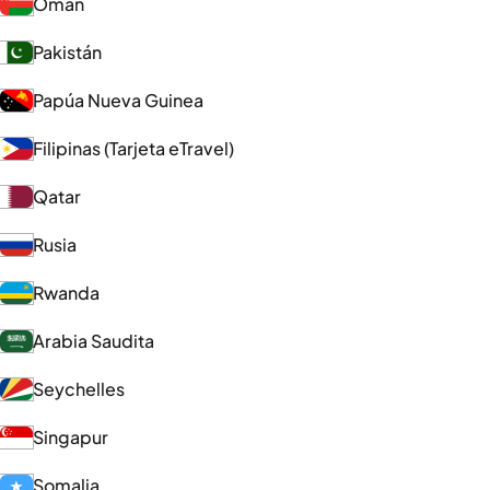
Omán
Pakistán
Papúa Nueva Guinea
Filipinas (Tarjeta eTravel)
Qatar
Rusia
Rwanda
Arabia Saudita
Seychelles
Singapur
Somalia