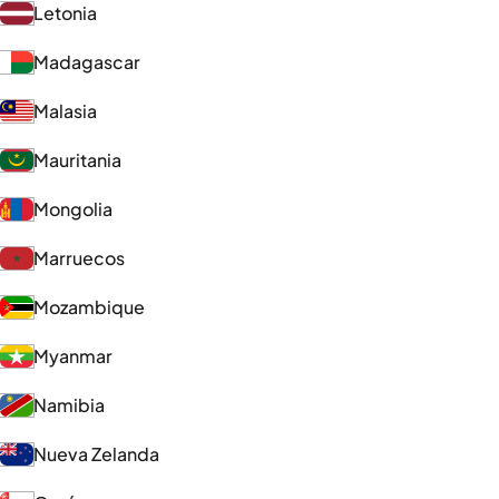
Letonia
Madagascar
Malasia
Mauritania
Mongolia
Marruecos
Mozambique
Myanmar
Namibia
Nueva Zelanda