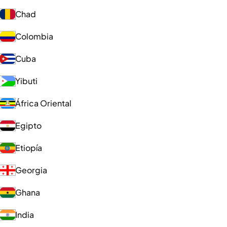
Chad
Colombia
Cuba
Yibuti
África Oriental
Egipto
Etiopía
Georgia
Ghana
India