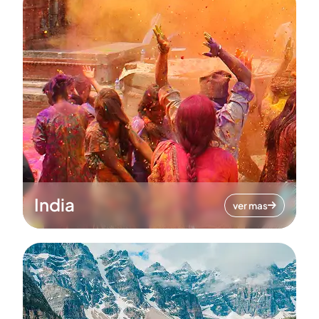
India
ver mas