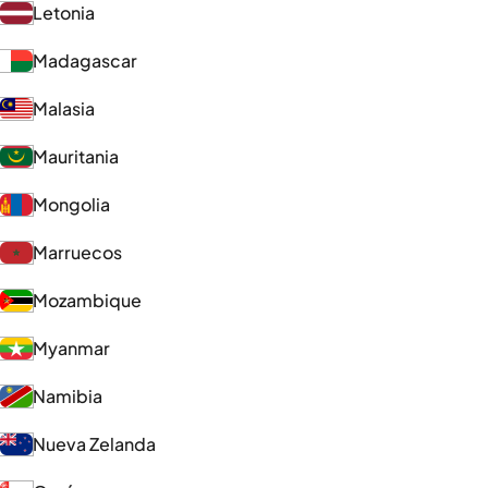
Letonia
Madagascar
Malasia
Mauritania
Mongolia
Marruecos
Mozambique
Myanmar
Namibia
Nueva Zelanda