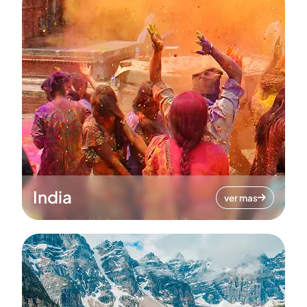
India
ver mas