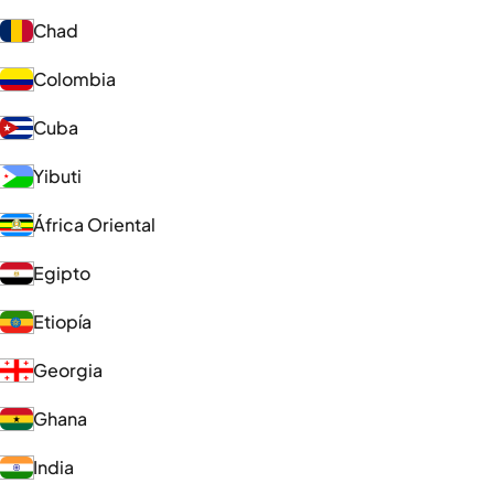
Chad
Colombia
Cuba
Yibuti
África Oriental
Egipto
Etiopía
Georgia
Ghana
India