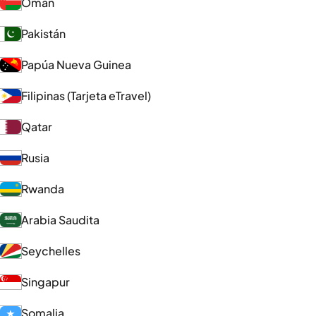
Omán
Pakistán
Papúa Nueva Guinea
Filipinas (Tarjeta eTravel)
Qatar
Rusia
Rwanda
Arabia Saudita
Seychelles
Singapur
Somalia