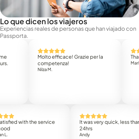
Lo que dicen los viajeros
Experiencias reales de personas que han viajado con
Passporta.
Molto efficace! Grazie per la
Thank you
competenza!
Mark N.
Nilza M.
ed with the service
It was very quick, less than
24hrs
Andy