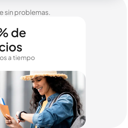
je sin problemas.
% de
cios
os a tiempo