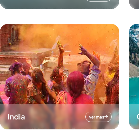
India
ver mas