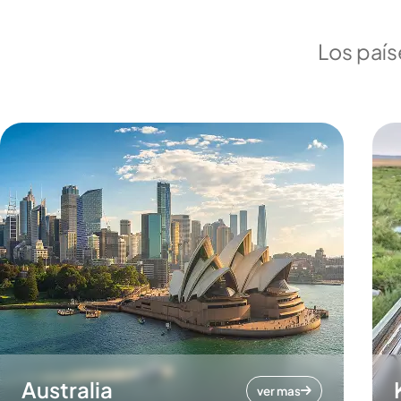
Los país
Australia
ver mas