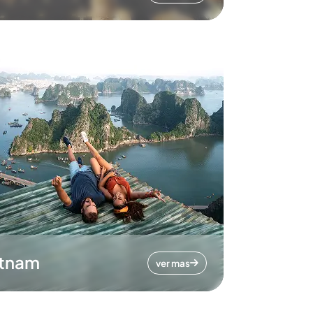
etnam
ver mas