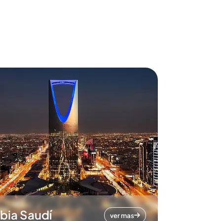
bia Saudí
ver mas