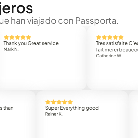
jeros
ue han viajado con Passporta.
 you Great service
Tres satisfaite C’est rap
.
fait merci beaucoup
Catherine W.
Super Everything good
Rapidez
Rainer K.
Marta R.