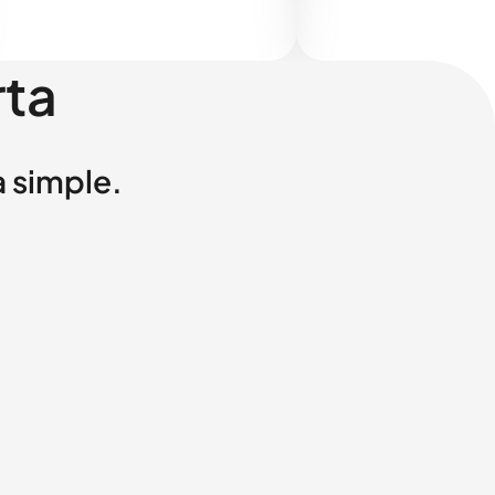
rta
a simple.