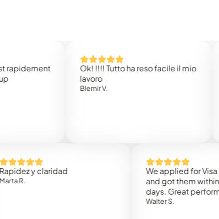
idement
Ok! !!!! Tutto ha reso facile il mio
Easy 
lavoro
Rene 
Blemir V.
 y claridad
We applied for Visa to Om
and got them within 3 work
days. Great performance!
Walter S.