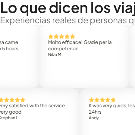
Lo que dicen los via
Experiencias reales de personas q
e
Molto efficace! Grazie per la
Thank
s.
competenza!
Mark N
Nilza M.
isfied with the service
It was very quick, less than
od
24hrs
L.
Andy