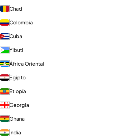
Chad
Colombia
Cuba
Yibuti
África Oriental
Egipto
Etiopía
Georgia
Ghana
India