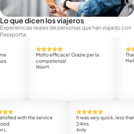
Lo que dicen los viajeros
Experiencias reales de personas que han viajado con
Passporta.
Molto efficace! Grazie per la
Thank you
competenza!
Mark N.
Nilza M.
d with the service
It was very quick, less than
24hrs
Andy