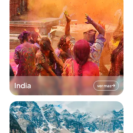
India
ver mas