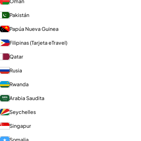
Omán
Pakistán
Papúa Nueva Guinea
Filipinas (Tarjeta eTravel)
Qatar
Rusia
Rwanda
Arabia Saudita
Seychelles
Singapur
Somalia