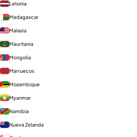
Letonia
Madagascar
Malasia
Mauritania
Mongolia
Marruecos
Mozambique
Myanmar
Namibia
Nueva Zelanda