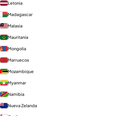
Letonia
Madagascar
Malasia
Mauritania
Mongolia
Marruecos
Mozambique
Myanmar
Namibia
Nueva Zelanda