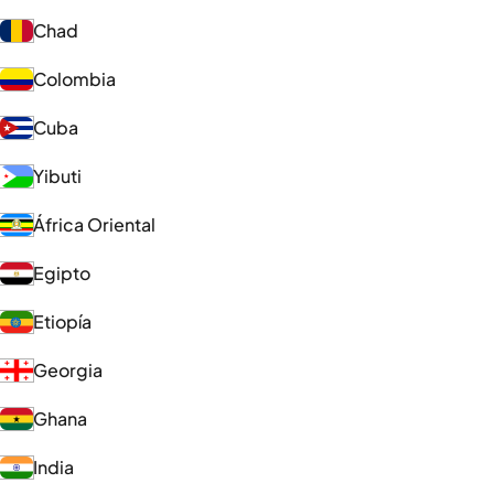
Chad
Colombia
Cuba
Yibuti
África Oriental
Egipto
Etiopía
Georgia
Ghana
India