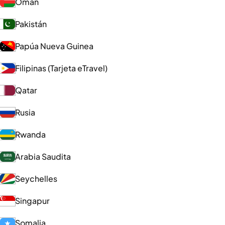
Omán
Pakistán
Papúa Nueva Guinea
Filipinas (Tarjeta eTravel)
Qatar
Rusia
Rwanda
Arabia Saudita
Seychelles
Singapur
Somalia