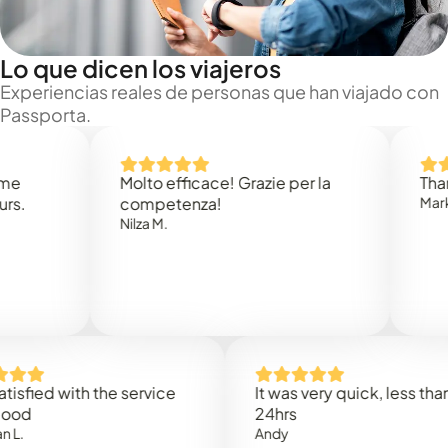
Lo que dicen los viajeros
Experiencias reales de personas que han viajado con
Passporta.
Molto efficace! Grazie per la
Thank you
competenza!
Mark N.
Nilza M.
ed with the service
It was very quick, less than
24hrs
Andy