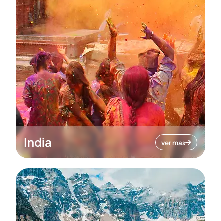
India
ver mas