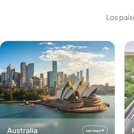
Los país
Australia
ver mas