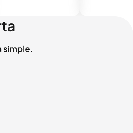
rta
a simple.