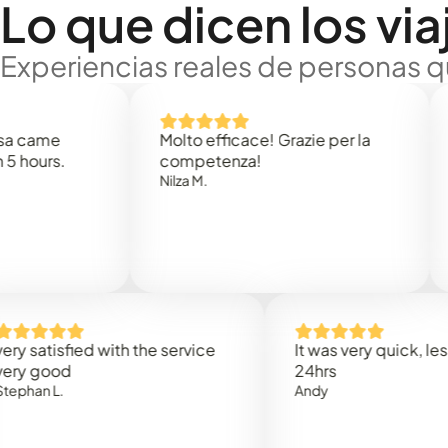
Lo que dicen los via
Experiencias reales de personas q
e
Molto efficace! Grazie per la
Thank
s.
competenza!
Mark N
Nilza M.
isfied with the service
It was very quick, less than
od
24hrs
.
Andy