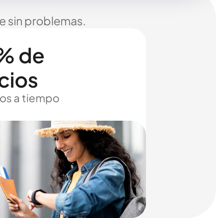
je sin problemas.
% de
cios
os a tiempo