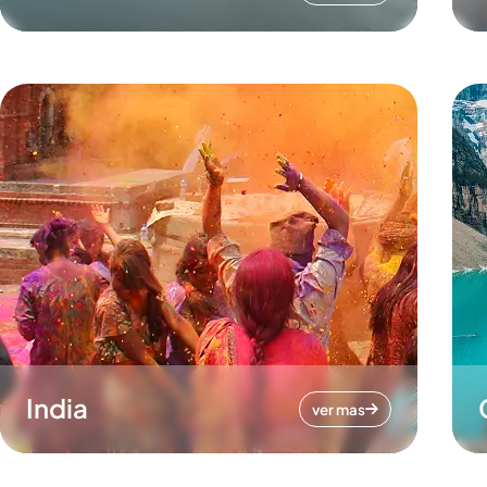
India
ver mas