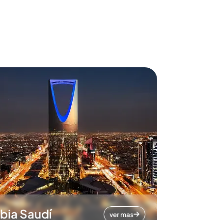
bia Saudí
ver mas