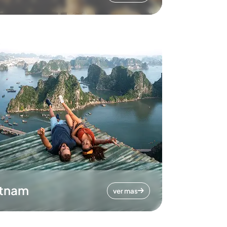
etnam
ver mas