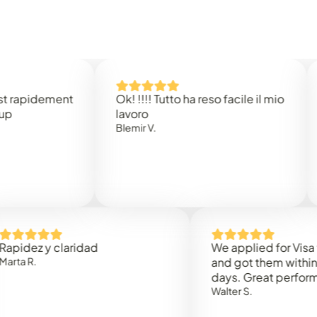
idement
Ok! !!!! Tutto ha reso facile il mio
Easy 
lavoro
Rene 
Blemir V.
 y claridad
We applied for Visa to Om
and got them within 3 work
days. Great performance!
Walter S.