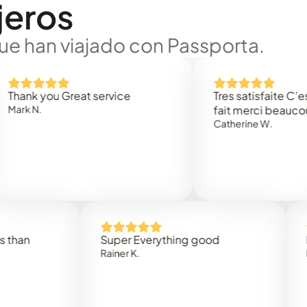
jeros
ue han viajado con Passporta.
 you Great service
Tres satisfaite C’est rap
.
fait merci beaucoup
Catherine W.
Super Everything good
Rapidez
Rainer K.
Marta R.