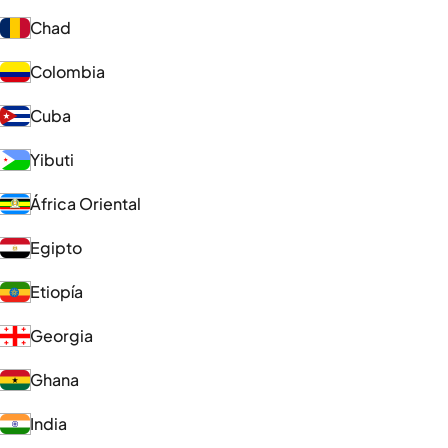
Chad
Colombia
Cuba
Yibuti
África Oriental
Egipto
Etiopía
Georgia
Ghana
India