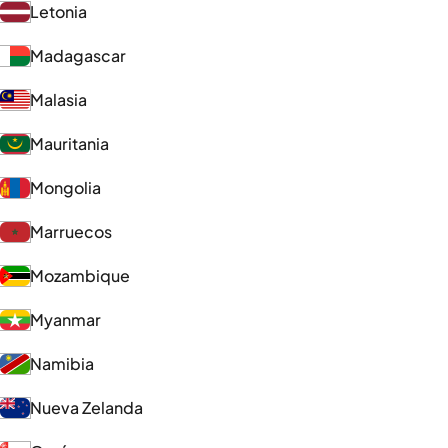
Letonia
Madagascar
Malasia
Mauritania
Mongolia
Marruecos
Mozambique
Myanmar
Namibia
Nueva Zelanda