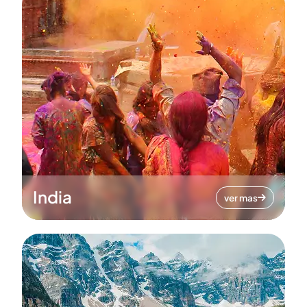
India
ver mas