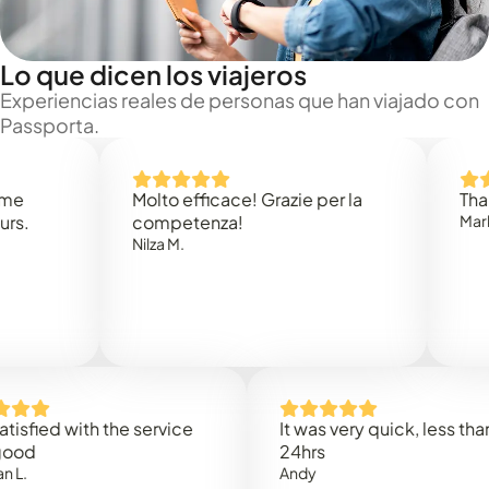
Lo que dicen los viajeros
Experiencias reales de personas que han viajado con
Passporta.
Molto efficace! Grazie per la
Thank you
competenza!
Mark N.
Nilza M.
ed with the service
It was very quick, less than
24hrs
Andy