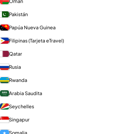
Omán
Pakistán
Papúa Nueva Guinea
Filipinas (Tarjeta eTravel)
Qatar
Rusia
Rwanda
Arabia Saudita
Seychelles
Singapur
Somalia