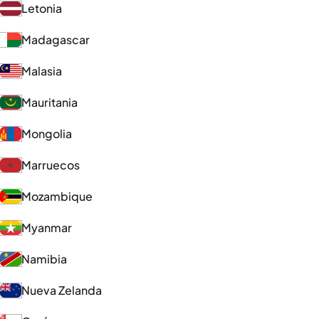
Letonia
Madagascar
Malasia
Mauritania
Mongolia
Marruecos
Mozambique
Myanmar
Namibia
Nueva Zelanda