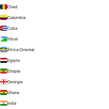
Chad
Colombia
Cuba
Yibuti
África Oriental
Egipto
Etiopía
Georgia
Ghana
India