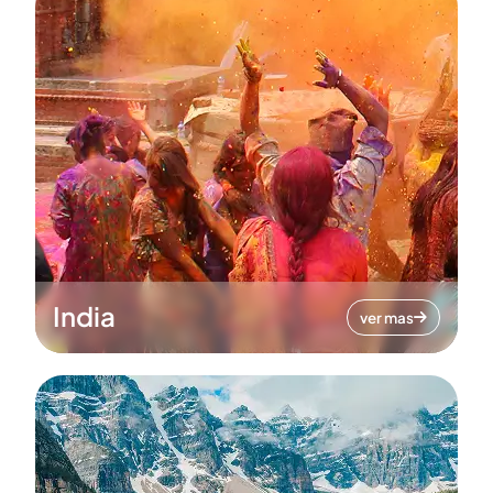
India
ver mas