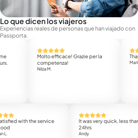
Lo que dicen los viajeros
Experiencias reales de personas que han viajado con
Passporta.
Molto efficace! Grazie per la
Thank you
competenza!
Mark N.
Nilza M.
d with the service
It was very quick, less than
24hrs
Andy