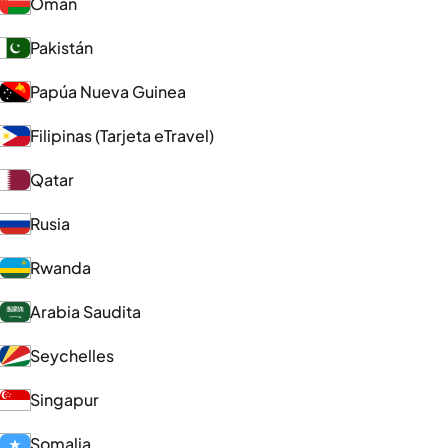
Omán
Pakistán
Papúa Nueva Guinea
Filipinas (Tarjeta eTravel)
Qatar
Rusia
Rwanda
Arabia Saudita
Seychelles
Singapur
Somalia