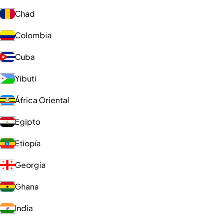
Chad
Colombia
Cuba
Yibuti
África Oriental
Egipto
Etiopía
Georgia
Ghana
India