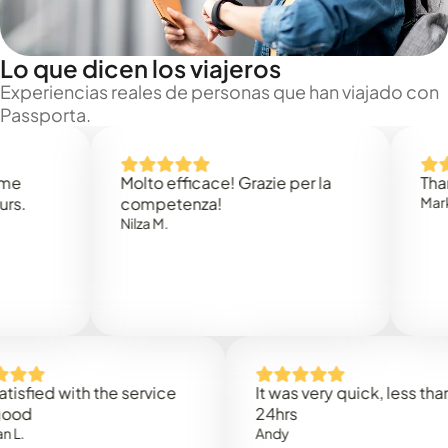
Lo que dicen los viajeros
Experiencias reales de personas que han viajado con
Passporta.
Molto efficace! Grazie per la
Thank you
competenza!
Mark N.
Nilza M.
d with the service
It was very quick, less than
24hrs
Andy