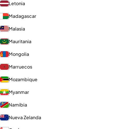
Letonia
Madagascar
Malasia
Mauritania
Mongolia
Marruecos
Mozambique
Myanmar
Namibia
Nueva Zelanda