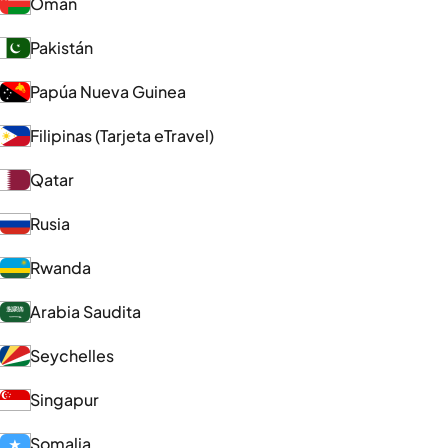
Omán
Pakistán
Papúa Nueva Guinea
Filipinas (Tarjeta eTravel)
Qatar
Rusia
Rwanda
Arabia Saudita
Seychelles
Singapur
Somalia