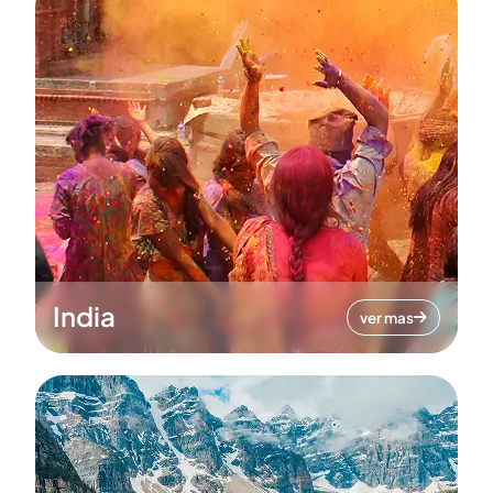
India
ver mas