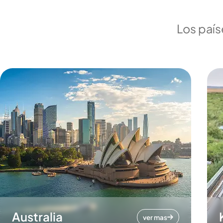
Los país
Australia
ver mas