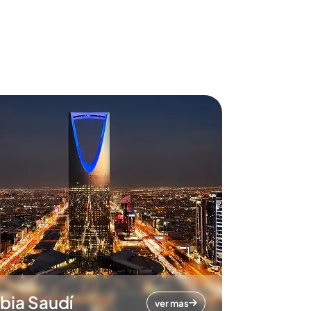
bia Saudí
ver mas