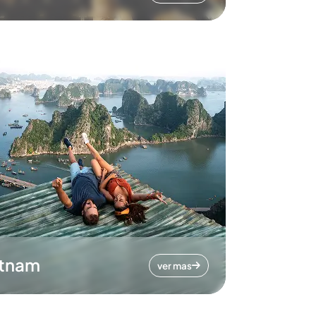
etnam
ver mas