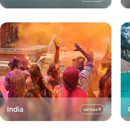
India
ver mas