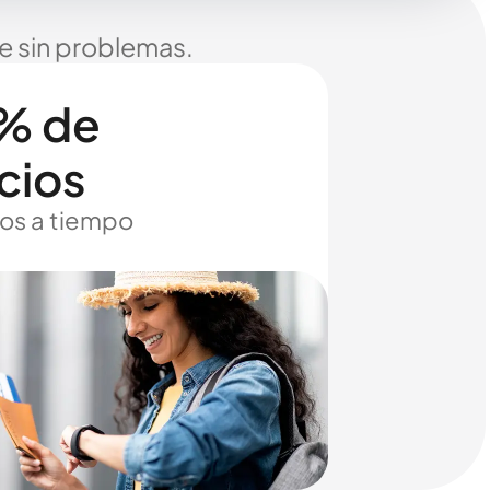
je sin problemas.
% de
cios
os a tiempo