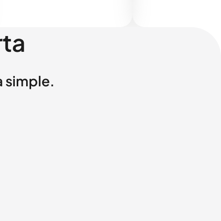
rta
a simple.