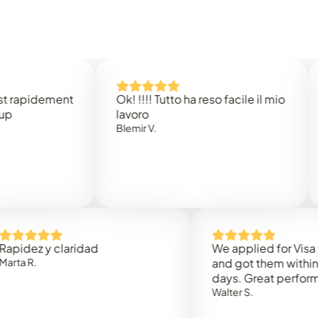
idement
Ok! !!!! Tutto ha reso facile il mio
Easy 
lavoro
Rene 
Blemir V.
 y claridad
We applied for Visa to Om
and got them within 3 work
days. Great performance!
Walter S.