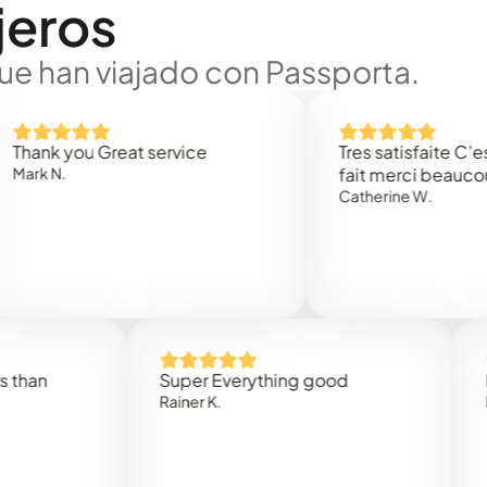
jeros
ue han viajado con Passporta.
 you Great service
Tres satisfaite C’est rap
.
fait merci beaucoup
Catherine W.
Super Everything good
Rapidez
Rainer K.
Marta R.