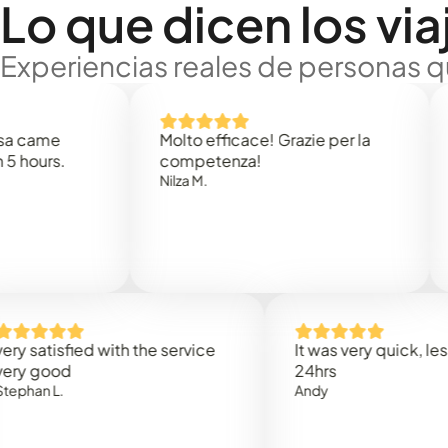
Lo que dicen los via
Experiencias reales de personas q
e
Molto efficace! Grazie per la
Thank
s.
competenza!
Mark N
Nilza M.
isfied with the service
It was very quick, less than
od
24hrs
L.
Andy