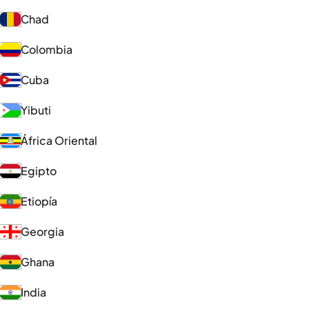
Chad
Colombia
Cuba
Yibuti
África Oriental
Egipto
Etiopía
Georgia
Ghana
India