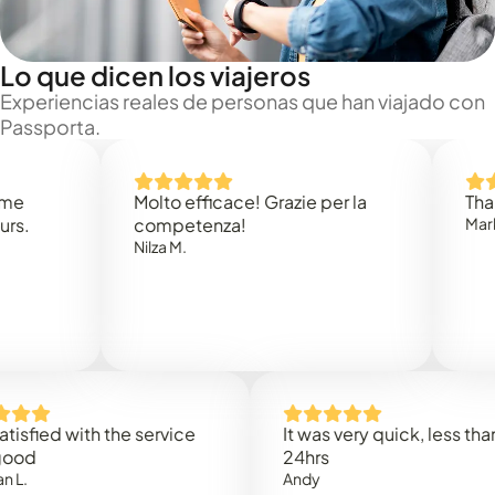
Lo que dicen los viajeros
Experiencias reales de personas que han viajado con
Passporta.
Molto efficace! Grazie per la
Thank you
competenza!
Mark N.
Nilza M.
ed with the service
It was very quick, less than
24hrs
Andy