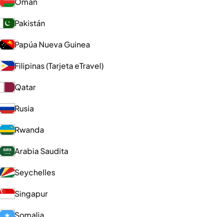
Omán
Pakistán
Papúa Nueva Guinea
Filipinas (Tarjeta eTravel)
Qatar
Rusia
Rwanda
Arabia Saudita
Seychelles
Singapur
Somalia