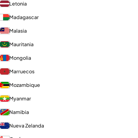
Letonia
Madagascar
Malasia
Mauritania
Mongolia
Marruecos
Mozambique
Myanmar
Namibia
Nueva Zelanda