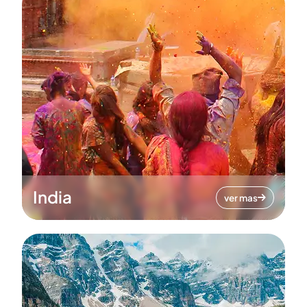
India
ver mas